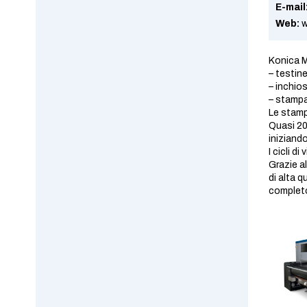
E-mail
Web:
w
Konica Mi
– testine
– inchios
– stampan
Le stamp
Quasi 20
iniziando
I cicli d
Grazie a
di alta 
complet