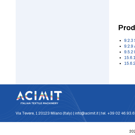
Prod
9.2.3
9.2.9
9.5.2
15.6.1
15.6.2
Via Tevere, 1 20123 Milano (Italy) | info@acimit.it | tel. +39 02 46.93.
202