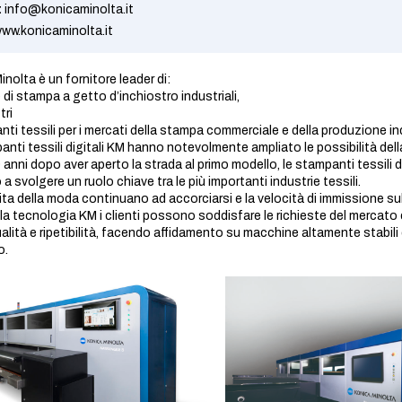
:
info@konicaminolta.it
ww.konicaminolta.it
nolta è un fornitore leader di:
 di stampa a getto d’inchiostro industriali,
tri
ti tessili per i mercati della stampa commerciale e della produzione ind
anti tessili digitali KM hanno notevolmente ampliato le possibilità dell
 anni dopo aver aperto la strada al primo modello, le stampanti tessili 
 a svolgere un ruolo chiave tra le più importanti industrie tessili.
i vita della moda continuano ad accorciarsi e la velocità di immissione 
lla tecnologia KM i clienti possono soddisfare le richieste del mercato
qualità e ripetibilità, facendo affidamento su macchine altamente stabi
o.