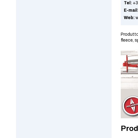
Tel:
+3
E-mail
Web:
w
Produttor
fleece, s
Prod