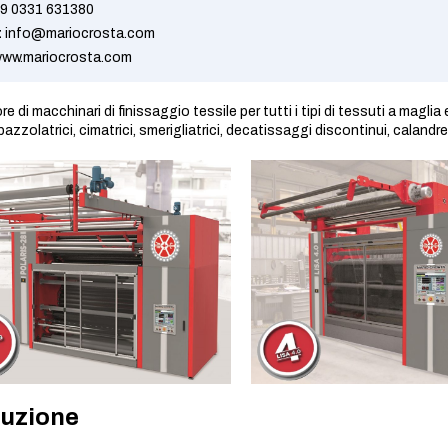
9 0331 631380
:
info@mariocrosta.com
ww.mariocrosta.com
e di macchinari di finissaggio tessile per tutti i tipi di tessuti a magl
pazzolatrici, cimatrici, smerigliatrici, decatissaggi discontinui, calandr
uzione