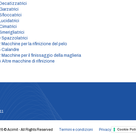
 Decatizzatrici
 Garzatrici
Sfioccatrici
Lucidatrici
 Cimatrici
Smerigliatrici
0 Spazzolatrici
 Macchine per la rifinizione del pelo
5 Calandre
2 Macchine per il finissaggio della maglieria
 Altre macchine di rifinizione
611
Cookie Poli
6 © Acimit - All Rights Reserved
Termini e condizioni
Privacy