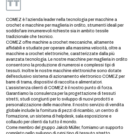
COMEZ è l’azienda leader nella tecnologia per macchine a
crochet e macchine per maglieria in ordito, strumenti ideali per
soddisfare innumerevoli richieste sia in ambito tessile
tradizionale che tecnico.
COMEZ offre machine a crochet meccaniche, altamente
affidabili e studiate per operare alla massima velocità, oltre a
macchine a crochet elettroniche, caratterizzate dalla più
avanzata tecnologia. Le nostre macchine per maglieria in ordito
consentono la produzione di numerosi e complessi tipi di
tessuti. Inoltre le nostre macchine elettroniche sono dotate
dell’esclusivo sistema di azionamento elettronico COMEZ per
barre di trama, dispositivi di raccolta e alimentatori.
L’assistenza clienti di COMEZ è il nostro punto di forza.
Garantiamo la consulenza per la progettazione di tessuti
stretti, studi congiunti per lo sviluppo di nuovi prodotti e
personalizzazione delle macchine. Il nostro servizio di vendita
globale include la fornitura di pezzi di ricambio, un centro di
formazione, un sistema di helpdesk, sala esposizione e
collaudo per clienti da tutto il mondo.
Come membro del gruppo Jakob Müller, forniamo un supporto
completo nello sviluppo di ogni tipo di tessuto stretto.