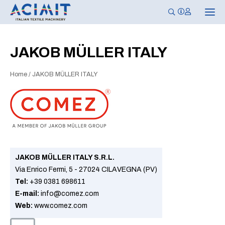
N
a
v
i
g
JAKOB MÜLLER ITALY
a
z
i
Home
/
JAKOB MÜLLER ITALY
o
n
e
T
o
g
g
l
e
JAKOB MÜLLER ITALY S.R.L.
Via Enrico Fermi, 5 - 27024 CILAVEGNA (PV)
Tel:
+39 0381 698611
E-mail:
info@comez.com
Web:
www.comez.com