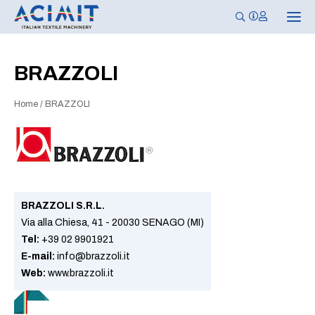
N
a
v
i
g
BRAZZOLI
a
z
i
Home
/
BRAZZOLI
o
n
e
T
o
g
g
l
e
BRAZZOLI S.R.L.
Via alla Chiesa, 41 - 20030 SENAGO (MI)
Tel:
+39 02 9901921
E-mail:
info@brazzoli.it
Web:
www.brazzoli.it