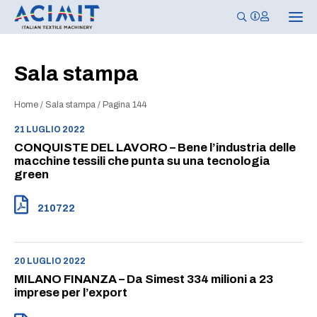
N
a
v
i
g
Sala stampa
a
z
i
Home
/
Sala stampa
/
Pagina 144
o
n
e
21 LUGLIO 2022
T
CONQUISTE DEL LAVORO – Bene l’industria delle
o
g
macchine tessili che punta su una tecnologia
g
green
l
e
210722
20 LUGLIO 2022
MILANO FINANZA – Da Simest 334 milioni a 23
imprese per l’export