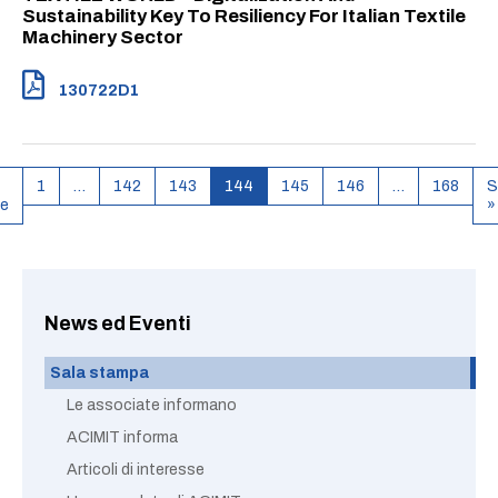
Sustainability Key To Resiliency For Italian Textile
Machinery Sector
130722D1
1
…
142
143
144
145
146
…
168
S
e
»
News ed Eventi
Sala stampa
Le associate informano
ACIMIT informa
Articoli di interesse